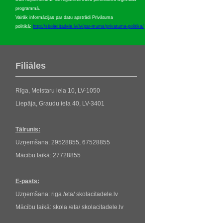
programmā.
Vairāk informācijas par datu apstrādi Privātuma
politikā:
http://skolacitadele.lv/lv/par-mums/privatuma-politika/
Filiāles
Rīga, Meistaru iela 10, LV-1050
Liepāja, Graudu iela 40, LV-3401
Tālrunis:
Uzņemšana: 29528855, 67528855
Mācību laikā: 27728855
E-pasts:
Uzņemšana: riga /eta/ skolacitadele.lv
Mācību laikā: skola /eta/ skolacitadele.lv