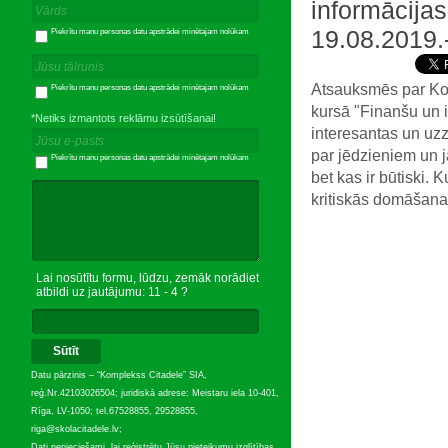
informācija
19.08.2019.
Piekrītu manu personas datu apstrādei minētajam nolūkam
Atsauksmēs par Kom
Piekrītu manu personas datu apstrādei minētajam nolūkam
kursā "Finanšu un i
*Netiks izmantots reklāmu izsūtīšanai!
interesantas un uzz
par jēdzieniem un 
Piekrītu manu personas datu apstrādei minētajam nolūkam
bet kas ir būtiski.
kritiskās domāšana
Lai nosūtītu formu, lūdzu, zemāk norādiet
atbildi uz jautājumu: 11 - 4 ?
Sūtīt
Datu pārzinis – “Komplekss Citadele” SIA,
reģ.Nr.42103026504; juridiskā adrese: Meistaru iela 10-401,
Rīga, LV-1050; tel.67528855, 29528855,
riga@skolacitadele.lv;
Dati nepieciešami, lai reģistrētu Jūsu pieteikumu izglītības