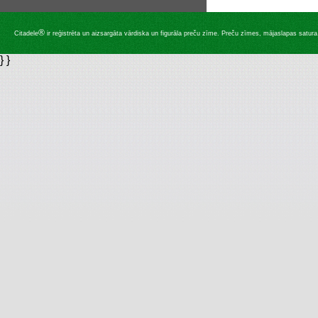
®
Citadele
ir reģistrēta un aizsargāta vārdiska un figurāla preču zīme. Preču zīmes, mājaslapas satura, 
} }