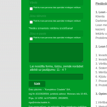
Piedāvā
Piekrītu manu personas datu apstrādei minētajam nolūkam
1. Lean 
Klienta
Darbinie
Piekrītu manu personas datu apstrādei minētajam nolūkam
Lean meto
*Netiks izmantots reklāmu izsūtīšanai!
kaizen)
Iekārtu 
Problēmu
Piekrītu manu personas datu apstrādei minētajam nolūkam
2. Lean 
1. Ievad
2. Ievad
3. Vērtī
Lai nosūtītu formu, lūdzu, zemāk norādiet
4. Siste
atbildi uz jautājumu: 11 - 4 ?
5. Mērīš
6. Kļūdu
7. Proce
Sūtīt
8. Probl
Datu pārzinis – “Komplekss Citadele” SIA,
3. Opti
reģ.Nr.42103026504; juridiskā adrese: Meistaru iela 10-401,
Rīga, LV-1050; tel.67528855, 29528855,
1.Vērtīb
riga@skolacitadele.lv;
2. Metod
Dati nepieciešami, lai reģistrētu Jūsu pieteikumu izglītības