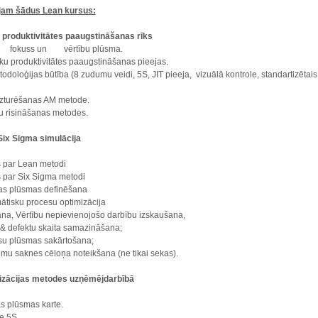
jam šādus Lean kursus:
- produktivitātes paaugstināšanas rīks
 fokuss un vērtību plūsma.
ku produktivitātes paaugstināšanas pieejas.
doloģijas būtība (8 zudumu veidi, 5S, JIT pieeja, vizuālā kontrole, standartizētais
uzturēšanas AM metode.
 risināšanas metodes.
Six Sigma simulācija
s par Lean metodi
s par Six Sigma metodi
bas plūsmas definēšana
mātisku procesu optimizācija
ana, Vērtību nepievienojošo darbību izskaušana,
 & defektu skaita samazināšana;
su plūsmas sakārtošana;
ēmu saknes cēloņa noteikšana (ne tikai sekas).
mizācijas metodes uzņēmējdarbībā
as plūsmas karte.
e 5S.