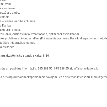
umu veidi.
ās kontroles.
rtizētais darbs.
 pieeja.
e – vienas vienības plūsma.
e Kanban.
aikā (JIT) pieeja.
esu laiku jēdziens un tā izmantošana, optimizācijas veikšanai.
des problēmas cēloņu analīzei (Fišikava diagrammas, Paretto diagrammas, metod
ādātāju integrācijas metode.
roles kartes.
mu akadēmisko stundu skaits:
8-16
anās un papildus informācija: 295 288 55, 675 288 55, riga@skolacitadele.lv
ā ar starptautiskiem ekspertiem piedāvājam Lean sistēmas ieviešanu Jūsu uzņē