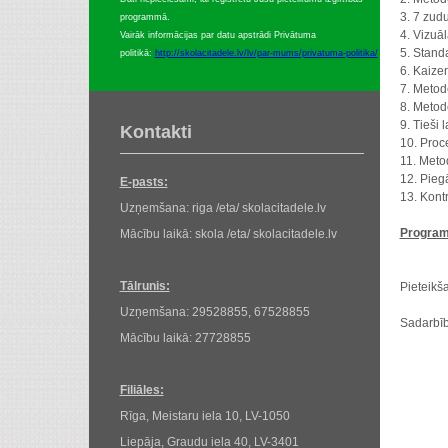
3. 7 zud
programmā.
4. Vizuāl
Vairāk informācijas par datu apstrādi Privātuma
5. Standa
politikā:
http://skolacitadele.lv/lv/par-mums/privatuma-politika/
6. Kaizen
7. Metod
8. Metod
9. Tieši l
Kontakti
10. Proc
11. Meto
12. Pieg
E-pasts:
13. Kont
Uzņemšana: riga /eta/ skolacitadele.lv
Program
Mācību laikā: skola /eta/ skolacitadele.lv
Tālrunis:
Pieteikš
Uzņemšana: 29528855, 67528855
Sadarbīb
Mācību laikā: 27728855
Filiāles:
Rīga, Meistaru iela 10, LV-1050
Liepāja, Graudu iela 40, LV-3401