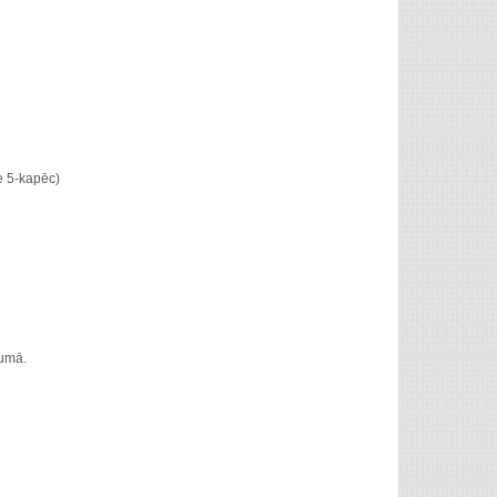
e 5-kapēc)
mumā.