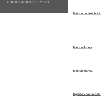
Liepāja, Graudu iela 40, LV-3401
Mācību norises laiks
Mācību ilgums
Mācību maksa
Izglītības dokuments