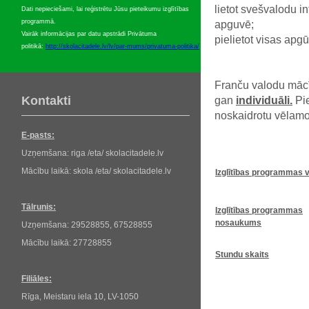
lietot svešvalodu i
Dati nepieciešami, lai reģistrētu Jūsu pieteikumu izglītības
programmā.
apguvē;
Vairāk informācijas par datu apstrādi Privātuma
pielietot visas apg
politikā:
http://skolacitadele.lv/lv/par-mums/privatuma-politika/
Franču valodu māc
Kontakti
gan
individuāli.
Pie
noskaidrotu vēlamo
E-pasts:
Uzņemšana: riga /eta/ skolacitadele.lv
Mācību laikā: skola /eta/ skolacitadele.lv
Izglītības programmas 
Tālrunis:
Izglītības programmas
nosaukums
Uzņemšana: 29528855, 67528855
Mācību laikā: 27728855
Stundu skaits
Filiāles:
Rīga, Meistaru iela 10, LV-1050