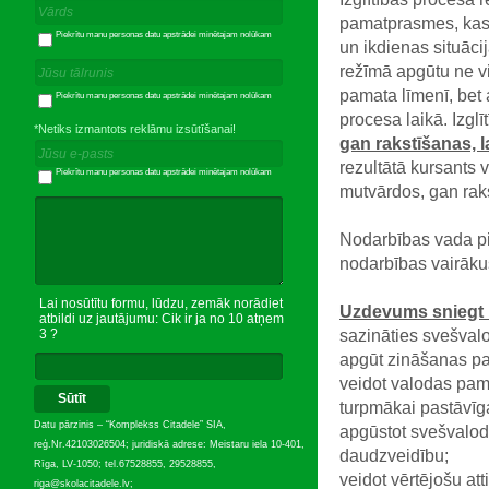
pamatprasmes, kas 
Piekrītu manu personas datu apstrādei minētajam nolūkam
un ikdienas situācij
režīmā apgūtu ne 
pamata līmenī, bet 
Piekrītu manu personas datu apstrādei minētajam nolūkam
procesa laikā. Izgl
*Netiks izmantots reklāmu izsūtīšanai!
gan rakstīšanas, 
rezultātā kursants 
Piekrītu manu personas datu apstrādei minētajam nolūkam
mutvārdos, gan raks
Nodarbības vada pi
nodarbības vairāk
Lai nosūtītu formu, lūdzu, zemāk norādiet
Uzdevums sniegt 
atbildi uz jautājumu: Cik ir ja no 10 atņem
sazināties svešval
3 ?
apgūt zināšanas pa
veidot valodas pa
Sūtīt
turpmākai pastāvīg
Datu pārzinis – “Komplekss Citadele” SIA,
apgūstot svešvalod
reģ.Nr.42103026504; juridiskā adrese: Meistaru iela 10-401,
daudzveidību;
Rīga, LV-1050; tel.67528855, 29528855,
veidot vērtējošu att
riga@skolacitadele.lv;