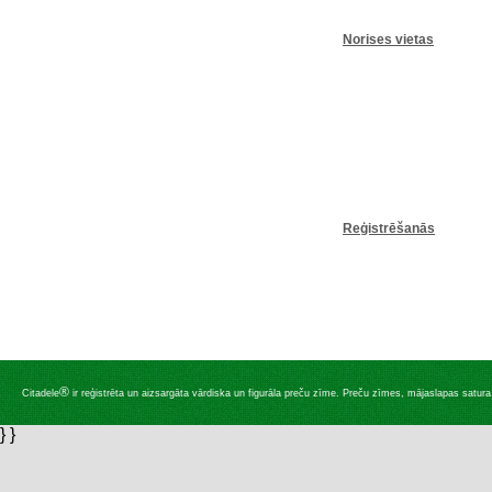
Norises vietas
Reģistrēšanās
®
Citadele
ir reģistrēta un aizsargāta vārdiska un figurāla preču zīme. Preču zīmes, mājaslapas satura, 
} }