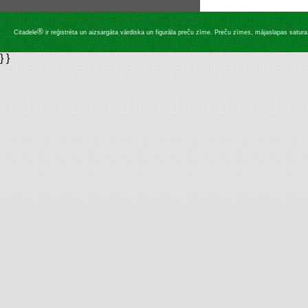
®
Citadele
ir reģistrēta un aizsargāta vārdiska un figurāla preču zīme. Preču zīmes, mājaslapas satura, 
} }