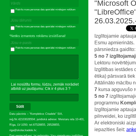
"Microsoft O
"LibreOffice
Piekrītu manu personas datu apstrādei minētajam nolūkam
26.03.2025.
Piekrītu manu personas datu apstrādei minētajam nolūkam
Izglītojamie aptauj
*Netiks izmantots reklāmu izsūtīšanai!
Esmu apmierināts. B
Piekrītu manu personas datu apstrādei minētajam nolūkam
pārsniedza gaidīto
5 no 7 izglītojama
Lektoru novērtēju
Izglītības iestādes
ētika) pārsvarā tiek
Attālināto mācību 
Lai nosūtītu formu, lūdzu, zemāk norādiet
atbildi uz jautājumu: Cik ir 4 plus 3 ?
7
kursa apguvušo r
5 no 7
izglītojamaj
programmu
Komple
Sūtīt
Izglītojamie aptauj
Datu pārzinis – “Komplekss Citadele” SIA,
pilnveidei, ko izglī
reģ.Nr.42103026504; juridiskā adrese: Meistaru iela 10-401,
Ar elektroniski aiz
Rīga, LV-1050; tel.67528855, 29528855,
iepazīties šeit:
anke
riga@skolacitadele.lv;
Dati nepieciešami, lai reģistrētu Jūsu pieteikumu izglītības