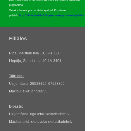
programmā.
Vairāk informācijas par datu apstrādi Privātuma
politikā:
http://skolacitadele.lv/lv/par-mums/privatuma-politika/
Filiāles
Rīga, Meistaru iela 10, LV-1050
Liepāja, Graudu iela 40, LV-3401
Tālrunis:
Uzņemšana: 29528855, 67528855
Mācību laikā: 27728855
E-pasts:
Uzņemšana: riga /eta/ skolacitadele.lv
Mācību laikā: skola /eta/ skolacitadele.lv