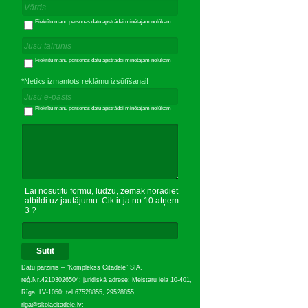
Piekrītu manu personas datu apstrādei minētajam nolūkam
Piekrītu manu personas datu apstrādei minētajam nolūkam
*Netiks izmantots reklāmu izsūtīšanai!
Piekrītu manu personas datu apstrādei minētajam nolūkam
Lai nosūtītu formu, lūdzu, zemāk norādiet
atbildi uz jautājumu: Cik ir ja no 10 atņem
3 ?
Sūtīt
Datu pārzinis – “Komplekss Citadele” SIA,
reģ.Nr.42103026504; juridiskā adrese: Meistaru iela 10-401,
Rīga, LV-1050; tel.67528855, 29528855,
riga@skolacitadele.lv;