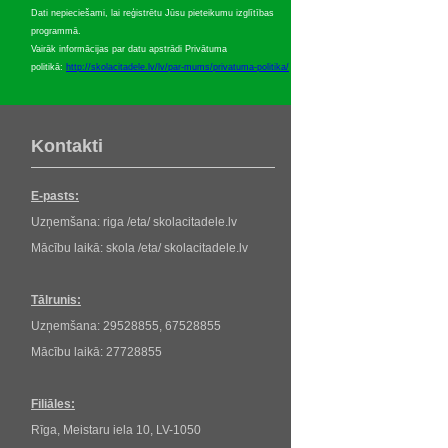
Dati nepieciešami, lai reģistrētu Jūsu pieteikumu izglītības
programmā.
Vairāk informācijas par datu apstrādi Privātuma
politikā:
http://skolacitadele.lv/lv/par-mums/privatuma-politika/
Kontakti
E-pasts:
Uzņemšana: riga /eta/ skolacitadele.lv
Mācību laikā: skola /eta/ skolacitadele.lv
Tālrunis:
Uzņemšana: 29528855, 67528855
Mācību laikā: 27728855
Filiāles:
Rīga, Meistaru iela 10, LV-1050