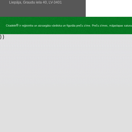
Liepāja, Graudu iela 40, LV-3401
®
Citadele
ir reģistrēta un aizsargāta vārdiska un figurāla preču zīme. Preču zīmes, mājaslapas satura, 
} }