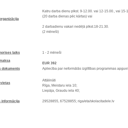
Katru darba dienu plkst. 9-12.00. vai 12-15.00., vai 15-
(20 darba dienas pēc kārtas) vai
organizācija
2 darbadienu vakari nedēļā plkst.18-21.30.
(2 mēneši)
norises
laiks
1 - 2 mēneši
maksa
EUR 392
s
dokuments
A
pliecība par neformālās izglītības programmas apguvi
Attālināti
vietas
Rīga
, Meistaru iela 10;
Liepāja
, Graudu iela 40;
 informācija
29528855, 67528855; riga/eta/skolacitadele.lv