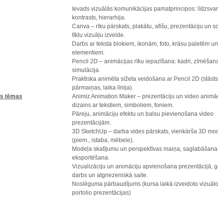
Ievads vizuālās komunikācijas pamatprincipos: līdzsvar
kontrasts, hierarhija.
Canva – rīku pārskats, plakātu, afišu, prezentāciju un s
tīklu vizuāļu izveide.
Darbs ar teksta blokiem, ikonām, foto, krāsu paletēm un
elementiem.
Pencil 2D – animācijas rīku iepazīšana: kadri, zīmēšana
simulācija.
Praktiska animēta sižeta veidošana ar Pencil 2D (stāsts
pārmaiņas, laika līnija).
s tēmas
Animiz Animation Maker – prezentāciju un video animāc
dizains ar tekstiem, simboliem, foniem.
Pāreju, animāciju efektu un balsu pievienošana video
prezentācijām.
3D SketchUp – darba vides pārskats, vienkārša 3D mo
(piem., istaba, mēbele).
Modeļa skatījumu un perspektīvas maiņa, saglabāšana
eksportēšana.
Vizualizāciju un animāciju apvienošana prezentācijā, g
darbs un atgriezeniskā saite.
Noslēguma pārbaudījums (kursa laikā izveidoto vizuālo
portolio prezentācijas)