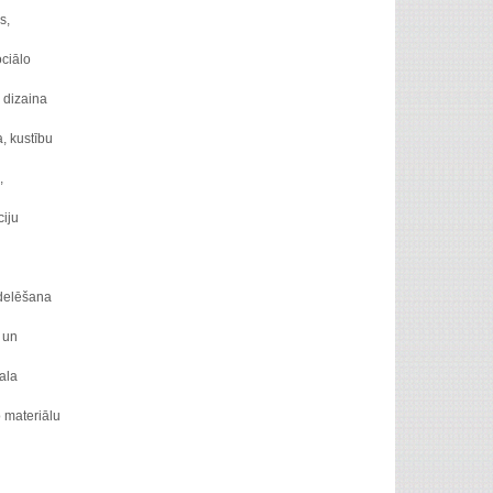
s,
ociālo
 dizaina
, kustību
,
iju
delēšana
 un
ala
 materiālu