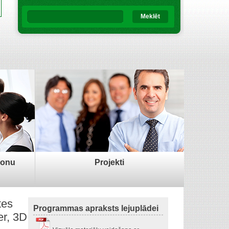
Meklēt
sonu
Projekti
tes
Programmas apraksts lejuplādei
er, 3D