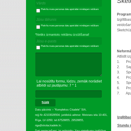
Sket
Piekrītu manu personas datu apstrādei minētajam nolūkam
Progra
Izglītīb
veidošan
Piekrītu manu personas datu apstrādei minētajam nolūkam
SketchUp
*Netiks izmantots reklāmu izsūtīšanai!
Piekrītu manu personas datu apstrādei minētajam nolūkam
Neformāl
Attīstīt 
1. Prot i
2. Sapro
3. Spēj 
4. Prot 
Lai nosūtītu formu, lūdzu, zemāk norādiet
5. Spēj 
atbildi uz jautājumu: 7 * 1
6. Prot 
7. Apzin
Sūtīt
Datu pārzinis – “Komplekss Citadele” SIA,
reģ.Nr.42103026504; juridiskā adrese: Meistaru iela 10-401,
Izglītība
Rīga, LV-1050; tel.67528855, 29528855,
Stundu
riga@skolacitadele.lv;
Dati nepieciešami, lai reģistrētu Jūsu pieteikumu izglītības