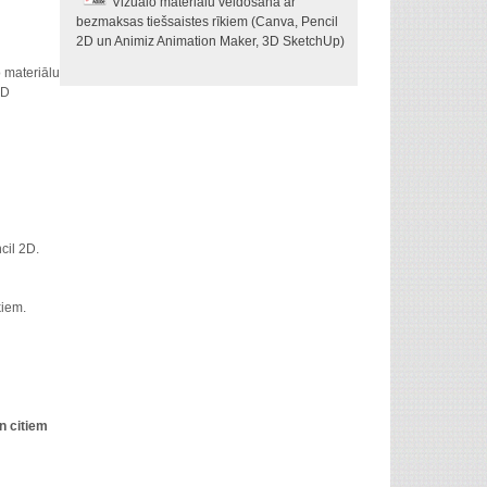
Vizuālo materiālu veidošana ar
bezmaksas tiešsaistes rīkiem (Canva, Pencil
2D un Animiz Animation Maker, 3D SketchUp)
o materiālu
3D
cil 2D.
ķiem.
n citiem