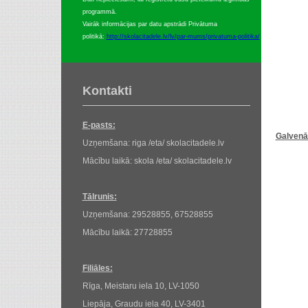
programmā.
Vairāk informācijas par datu apstrādi Privātuma
politikā:
http://skolacitadele.lv/lv/par-mums/privatuma-politika/
Kontakti
E-pasts:
Galvenā
Uzņemšana: riga /eta/ skolacitadele.lv
Mācību laikā: skola /eta/ skolacitadele.lv
Tālrunis:
Uzņemšana: 29528855, 67528855
Mācību laikā: 27728855
Filiāles:
Rīga, Meistaru iela 10, LV-1050
Liepāja, Graudu iela 40, LV-3401