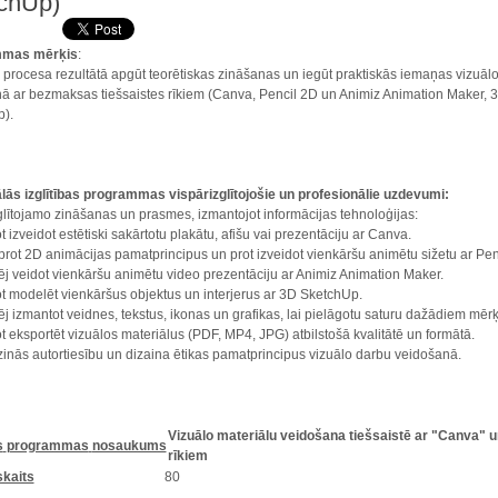
chUp)
mmas mērķis
:
as procesa rezultātā apgūt teorētiskas zināšanas un iegūt praktiskās iemaņas vizuāl
ā ar bezmaksas tiešsaistes rīkiem (Canva, Pencil 2D un Animiz Animation Maker, 
).
ās izglītības programmas vispārizglītojošie un profesionālie uzdevumi:
izglītojamo zināšanas un prasmes, izmantojot informācijas tehnoloģijas:
zveidot estētiski sakārtotu plakātu, afišu vai prezentāciju ar Canva.
t 2D animācijas pamatprincipus un prot izveidot vienkāršu animētu sižetu ar Pen
veidot vienkāršu animētu video prezentāciju ar Animiz Animation Maker.
modelēt vienkāršus objektus un interjerus ar 3D SketchUp.
izmantot veidnes, tekstus, ikonas un grafikas, lai pielāgotu saturu dažādiem mēr
eksportēt vizuālos materiālus (PDF, MP4, JPG) atbilstošā kvalitātē un formātā.
ās autortiesību un dizaina ētikas pamatprincipus vizuālo darbu veidošanā.
Vizuālo materiālu veidošana tiešsaistē ar "Canva" u
s
programmas
nosaukums
rīkiem
skaits
80