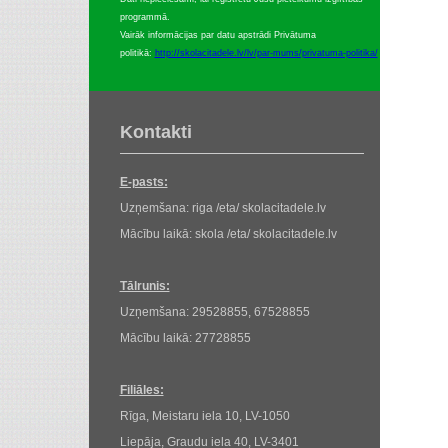
programmā.
Vairāk informācijas par datu apstrādi Privātuma
politikā:
http://skolacitadele.lv/lv/par-mums/privatuma-politika/
Kontakti
E-pasts:
Uzņemšana: riga /eta/ skolacitadele.lv
Mācību laikā: skola /eta/ skolacitadele.lv
Tālrunis:
Uzņemšana: 29528855, 67528855
Mācību laikā: 27728855
Filiāles:
Rīga, Meistaru iela 10, LV-1050
Liepāja, Graudu iela 40, LV-3401