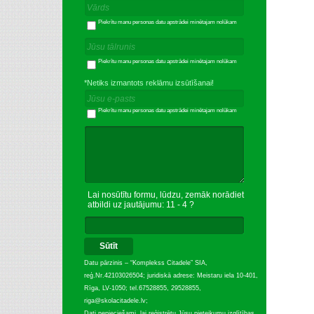
Piekrītu manu personas datu apstrādei minētajam nolūkam
Piekrītu manu personas datu apstrādei minētajam nolūkam
*Netiks izmantots reklāmu izsūtīšanai!
Piekrītu manu personas datu apstrādei minētajam nolūkam
Lai nosūtītu formu, lūdzu, zemāk norādiet
atbildi uz jautājumu: 11 - 4 ?
Sūtīt
Datu pārzinis – “Komplekss Citadele” SIA,
reģ.Nr.42103026504; juridiskā adrese: Meistaru iela 10-401,
Rīga, LV-1050; tel.67528855, 29528855,
riga@skolacitadele.lv;
Dati nepieciešami, lai reģistrētu Jūsu pieteikumu izglītības