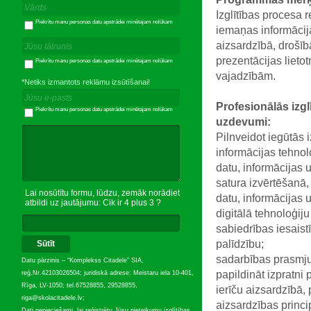
Izglītības procesa 
Piekrītu manu personas datu apstrādei minētajam nolūkam
iemaņas informācij
aizsardzībā, drošīb
prezentācijas lieto
Piekrītu manu personas datu apstrādei minētajam nolūkam
vajadzībām.
*Netiks izmantots reklāmu izsūtīšanai!
Profesionālās izgl
Piekrītu manu personas datu apstrādei minētajam nolūkam
uzdevumi:
Pilnveidot iegūtās
informācijas tehnol
datu, informācijas 
satura izvērtēšanā,
Lai nosūtītu formu, lūdzu, zemāk norādiet
datu, informācijas u
atbildi uz jautājumu: Cik ir 4 plus 3 ?
digitālā tehnoloģij
sabiedrības iesaistī
palīdzību;
Sūtīt
sadarbības prasmju
Datu pārzinis – “Komplekss Citadele” SIA,
papildināt izpratni p
reģ.Nr.42103026504; juridiskā adrese: Meistaru iela 10-401,
Rīga, LV-1050; tel.67528855, 29528855,
ierīču aizsardzībā,
riga@skolacitadele.lv;
aizsardzības princi
Dati nepieciešami, lai reģistrētu Jūsu pieteikumu izglītības