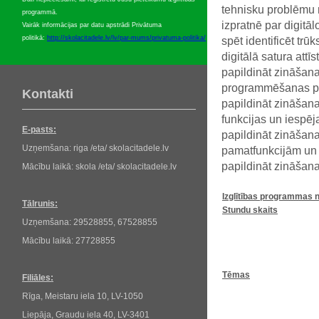
tehnisku problēmu r
programmā.
izpratnē par digitāl
Vairāk informācijas par datu apstrādi Privātuma
politikā:
http://skolacitadele.lv/lv/par-mums/privatuma-politika/
spēt identificēt tr
digitālā satura att
papildināt zināšana
programmēšanas pa
Kontakti
papildināt zināšanas
funkcijas un iespē
E-pasts:
papildināt zināšana
Uzņemšana: riga /eta/ skolacitadele.lv
pamatfunkcijām un
papildināt zināšana
Mācību laikā: skola /eta/ skolacitadele.lv
Izglītības
programmas
Tālrunis:
Stundu
skaits
Uzņemšana: 29528855, 67528855
Mācību laikā: 27728855
Tēmas
Filiāles:
Rīga, Meistaru iela 10, LV-1050
Liepāja, Graudu iela 40, LV-3401