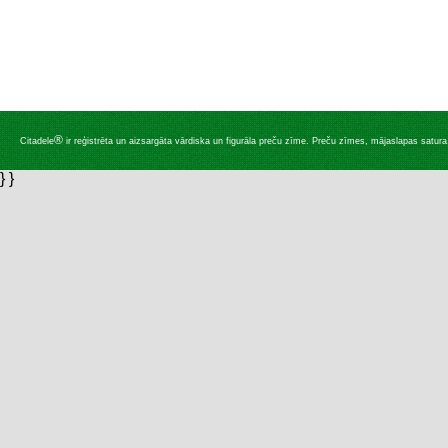
®
Citadele
ir reģistrēta un aizsargāta vārdiska un figurāla preču zīme. Preču zīmes, mājaslapas satura, 
} }