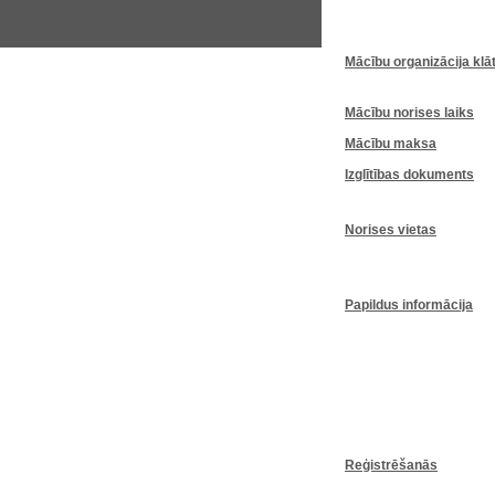
Mācību
organizācija
klā
Mācību
norises
laiks
Mācību
maksa
Izglītības
dokuments
Norises
vietas
Papildus informācija
Reģistrēšanās