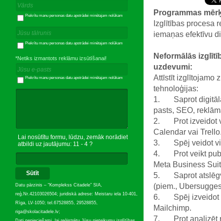
Programmas mērķ
Piekrītu manu personas datu apstrādei minētajam nolūkam
Izglītības procesa 
iemaņas efektīvu d
Piekrītu manu personas datu apstrādei minētajam nolūkam
Neformālās izglīt
*Netiks izmantots reklāmu izsūtīšanai!
uzdevumi:
Attīstīt izglītojam
Piekrītu manu personas datu apstrādei minētajam nolūkam
tehnoloģijas:
1. Saprot digitālā 
pasts, SEO, reklām
2. Prot izveidot v
Calendar vai Trello
Lai nosūtītu formu, lūdzu, zemāk norādiet
3. Spēj veidot viz
atbildi uz jautājumu: 11 - 4 ?
4. Prot veikt publi
Meta Business Suit
Sūtīt
5. Saprot atslēgv
(piem., Ubersugges
Datu pārzinis – “Komplekss Citadele” SIA,
reģ.Nr.42103026504; juridiskā adrese: Meistaru iela 10-401,
6. Spēj izveidot v
Rīga, LV-1050; tel.67528855, 29528855,
Mailchimp.
riga@skolacitadele.lv;
7. Prot analizēt re
Dati nepieciešami, lai reģistrētu Jūsu pieteikumu izglītības