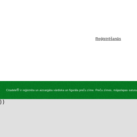
Reģistrēšanās
®
Citadele
ir reģistrēta un aizsargāta vārdiska un figurāla preču zīme. Preču zīmes, mājaslapas satura, 
} }