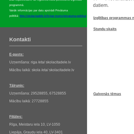
datiem.
programmā.
Vairāk informācijas par datu apstrādi Privātuma
politikā:
http://skolacitadele.lv/lv/par-mums/privatuma-politika/
Izglītības
programmas
Stundu
skaits
Kontakti
E-pasts:
Uzņemšana: riga /eta/ skolacitadele.lv
Mācību laikā: skola /eta/ skolacitadele.lv
Tālrunis:
Uzņemšana: 29528855, 67528855
Galvenās tēmas
Mācību laikā: 27728855
Filiāles:
Rīga, Meistaru iela 10, LV-1050
Liepāja, Graudu iela 40, LV-3401